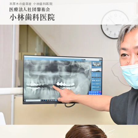
本厚木の歯医者 小林歯科医院
医療法人社団馨祐会
小林歯科医院
ホーム
当院の特長
HOME
FEATURES
一般診療
歯周病
噛み合わせ
矯正歯科