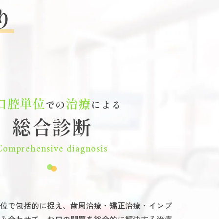
審美歯科
ホワイトニング
り
義歯・入れ歯
口腔外科
口腔単位
治療
での
による
総合診断
Comprehensive diagnosis
位で包括的に捉え、歯周治療・矯正治療・インプ