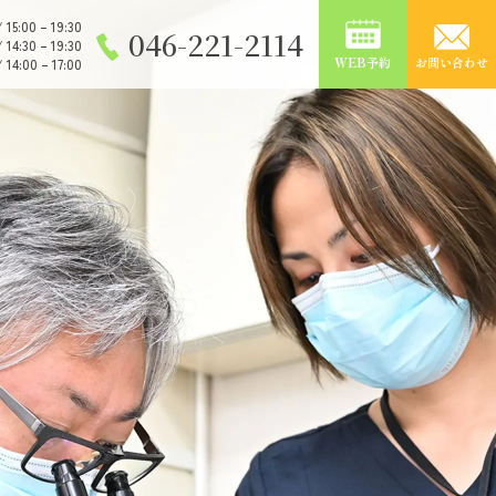
/ 15:00 – 19:30
046-221-2114
/ 14:30 – 19:30
WEB予約
お問い合わせ
/ 14:00 – 17:00
セス
院長・スタッフ紹介
DOCTOR・STAFF
審美歯科
ホワイトニング
義歯・入れ歯
口腔外科