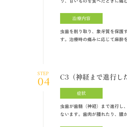
り、甘いものを食べたときに痛
治療内容
虫歯を削り取り、象牙質を保護
す。治療時の痛みに応じて麻酔
STEP
C3（神経まで進行し
04
症状
虫歯が歯髄（神経）まで進行し
ないます。歯肉が腫れたり、膿