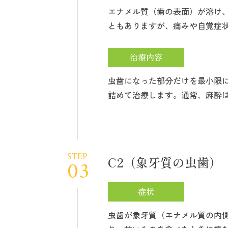
エナメル質（歯の表面）が溶け
ともありますが、痛みや自覚症
治療内容
虫歯になった部分だけを最小限
詰めて治療します。通常、麻酔
STEP
C2（象牙質の虫歯）
03
症状
虫歯が象牙質（エナメル質の内