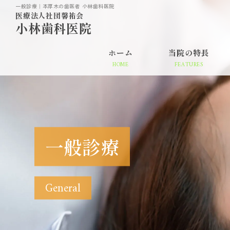
一般診療｜本厚木の歯医者 小林歯科医院
医療法人社団馨祐会
小林歯科医院
ホーム
当院の特長
HOME
FEATURES
一般診療
歯周病
一般診療
General
噛み合わせ
矯正歯科