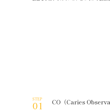
STEP
CO（Caries Obse
01