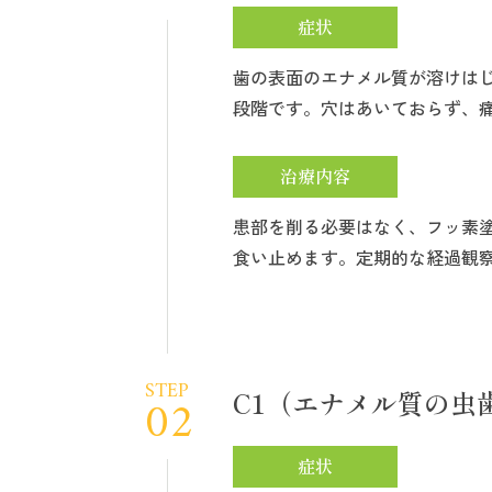
症状
歯の表面のエナメル質が溶けは
段階です。穴はあいておらず、
治療内容
患部を削る必要はなく、フッ素
食い止めます。定期的な経過観
STEP
C1（エナメル質の虫
02
症状