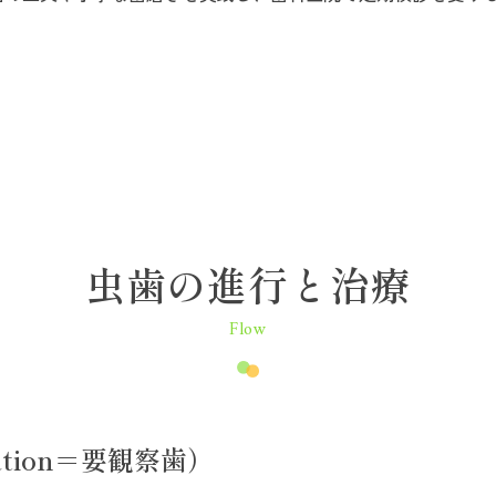
虫歯の進行と治療
Flow
rvation＝要観察歯）